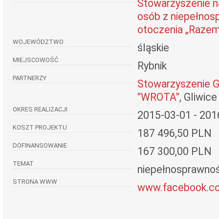
Stowarzyszenie 
osób z niepełnosp
otoczenia „Razem
WOJEWÓDZTWO
śląskie
MIEJSCOWOŚĆ
Rybnik
PARTNERZY
Stowarzyszenie G
"WROTA"
, Gliwice
OKRES REALIZACJI
2015-03-01 - 201
KOSZT PROJEKTU
187 496,50 PLN
DOFINANSOWANIE
167 300,00 PLN
TEMAT
niepełnosprawność
STRONA WWW
www.facebook.c