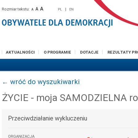
A
A
Rozmiar tekstu:
|
PL
EN
A
AKTUALNOŚCI
O PROGRAMIE
DOTACJE
REZULTATY P
← wróć do wyszukiwarki
ŻYCIE - moja SAMODZIELNA ro
Przeciwdziałanie wykluczeniu
ORGANIZACJA