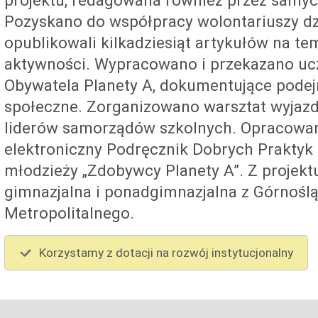
projektu, redagowana również przez samyc
Pozyskano do współpracy wolontariuszy dzi
opublikowali kilkadziesiąt artykułów na t
aktywności. Wypracowano i przekazano uc
Obywatela Planety A, dokumentujące pode
społeczne. Zorganizowano warsztat wyjaz
liderów samorządów szkolnych. Opracowan
elektroniczny Podręcznik Dobrych Praktyk 
młodzieży „Zdobywcy Planety A”. Z projekt
gimnazjalna i ponadgimnazjalna z Górnośl
Metropolitalnego.
Korzystamy z dotacji na rozwój instytucjonalny