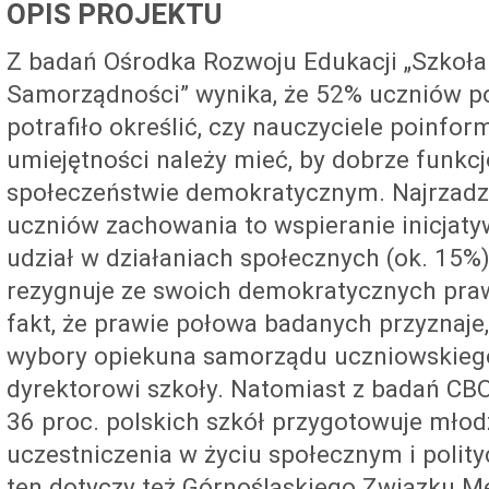
OPIS PROJEKTU
Z badań Ośrodka Rozwoju Edukacji „Szkoł
Samorządności” wynika, że 52% uczniów po
potrafiło określić, czy nauczyciele poinform
umiejętności należy mieć, by dobrze funk
społeczeństwie demokratycznym. Najrzadz
uczniów zachowania to wspieranie inicjaty
udział w działaniach społecznych (ok. 15%
rezygnuje ze swoich demokratycznych praw
fakt, że prawie połowa badanych przyznaje,
wybory opiekuna samorządu uczniowskiego,
dyrektorowi szkoły. Natomiast z badań CBO
36 proc. polskich szkół przygotowuje mło
uczestniczenia w życiu społecznym i polit
ten dotyczy też Górnośląskiego Związku Me