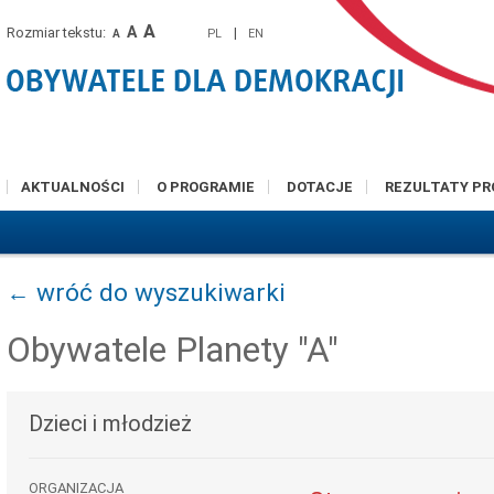
A
A
Rozmiar tekstu:
|
PL
EN
A
AKTUALNOŚCI
O PROGRAMIE
DOTACJE
REZULTATY P
← wróć do wyszukiwarki
Obywatele Planety "A"
Dzieci i młodzież
ORGANIZACJA