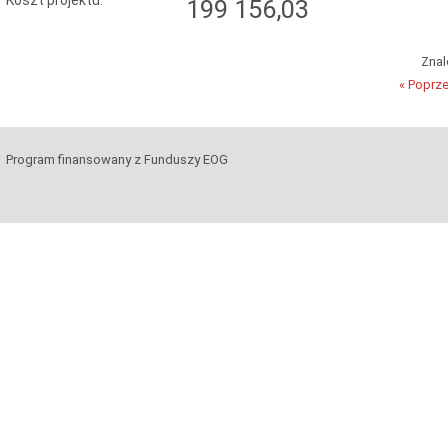
199 156,03
Zna
« Poprz
Program finansowany z Funduszy EOG