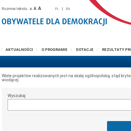
A
A
Rozmiar tekstu:
|
PL
EN
A
AKTUALNOŚCI
O PROGRAMIE
DOTACJE
REZULTATY P
Wiele projektów realizowanych jest na skalę ogólnopolską, stąd kryt
wiodącej.
Wyszukaj