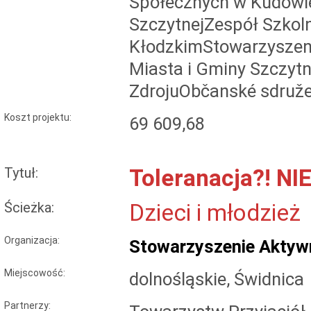
Społecznych w Kudowie
SzczytnejZespół Szkol
KłodzkimStowarzyszeni
Miasta i Gminy Szczytn
ZdrojuObčanské sdružen
Koszt projektu:
69 609,68
Tytuł:
Toleranacja?! NI
Ścieżka:
Dzieci i młodzież
Organizacja:
Stowarzyszenie Aktywn
Miejscowość:
dolnośląskie, Świdnica
Partnerzy: