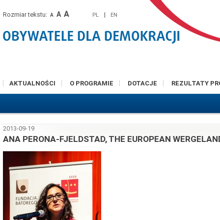
A
A
Rozmiar tekstu:
|
PL
EN
A
AKTUALNOŚCI
O PROGRAMIE
DOTACJE
REZULTATY P
2013-09-19
ANA PERONA-FJELDSTAD, THE EUROPEAN WERGELAN