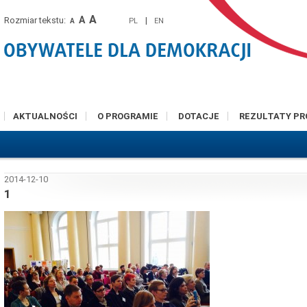
A
A
Rozmiar tekstu:
|
PL
EN
A
AKTUALNOŚCI
O PROGRAMIE
DOTACJE
REZULTATY P
2014-12-10
1