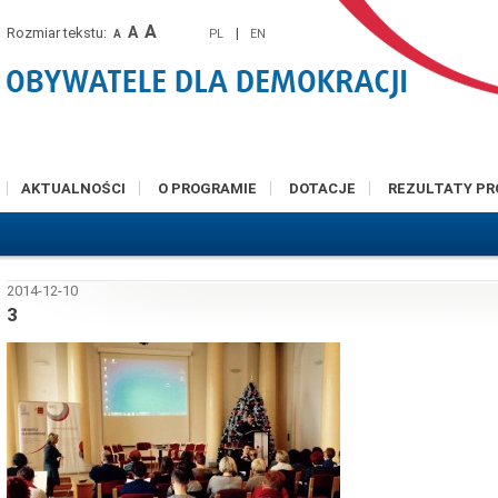
A
A
Rozmiar tekstu:
|
PL
EN
A
AKTUALNOŚCI
O PROGRAMIE
DOTACJE
REZULTATY P
2014-12-10
3