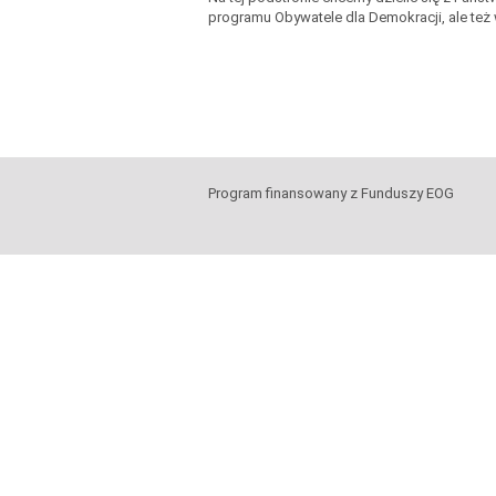
programu Obywatele dla Demokracji, ale też
Program finansowany z Funduszy EOG