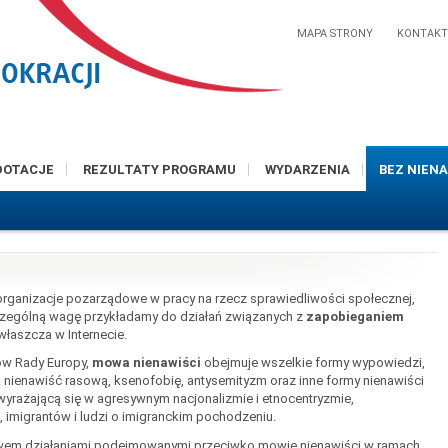
MAPA STRONY
KONTAK
DOTACJE
REZULTATY PROGRAMU
WYDARZENIA
BEZ NIENA
organizacje pozarządowe w pracy na rzecz sprawiedliwości społecznej,
zególną wagę przykładamy do działań związanych z
zapobieganiem
zwłaszcza w Internecie.
rów Rady Europy,
mowa nienawiści
obejmuje wszelkie formy wypowiedzi,
ą nienawiść rasową, ksenofobię, antysemityzm oraz inne formy nienawiści
ję wyrażającą się w agresywnym nacjonalizmie i etnocentryzmie,
 imigrantów i ludzi o imigranckim pochodzeniu.
ństwem działaniami podejmowanymi przeciwko mowie nienawiści w ramach