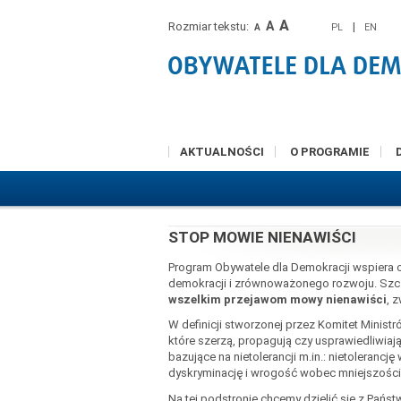
A
A
Rozmiar tekstu:
|
PL
EN
A
AKTUALNOŚCI
O PROGRAMIE
STOP MOWIE NIENAWIŚCI
Program Obywatele dla Demokracji wspiera 
demokracji i zrównoważonego rozwoju. Szc
wszelkim przejawom mowy nienawiści
, 
W definicji stworzonej przez Komitet Minist
które szerzą, propagują czy usprawiedliwiaj
bazujące na nietolerancji m.in.: nietoleranc
dyskryminację i wrogość wobec mniejszości,
Na tej podstronie chcemy dzielić się z Pa