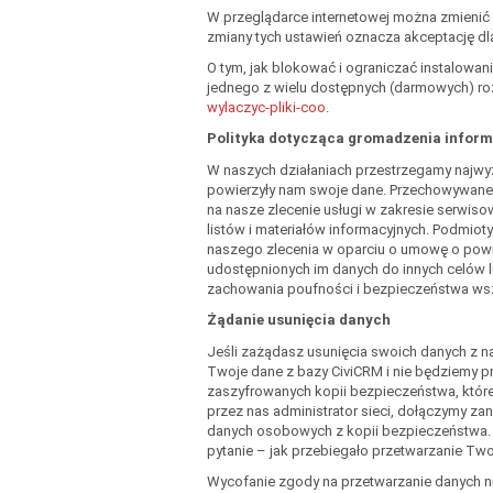
W przeglądarce internetowej można zmienić u
zmiany tych ustawień oznacza akceptację dl
O tym, jak blokować i ograniczać instalowa
jednego z wielu dostępnych (darmowych) ro
wylaczyc-pliki-coo
.
Polityka dotycząca gromadzenia inform
W naszych działaniach przestrzegamy najwy
powierzyły nam swoje dane. Przechowywan
na nasze zlecenie usługi w zakresie serwis
listów i materiałów informacyjnych. Podmiot
naszego zlecenia w oparciu o umowę o pow
udostępnionych im danych do innych celów 
zachowania poufności i bezpieczeństwa wsz
Żądanie usunięcia danych
Jeśli zażądasz usunięcia swoich danych z na
Twoje dane z bazy CiviCRM i nie będziemy pr
zaszyfrowanych kopii bezpieczeństwa, które
przez nas administrator sieci, dołączymy
danych osobowych z kopii bezpieczeństwa. D
pytanie – jak przebiegało przetwarzanie T
Wycofanie zgody na przetwarzanie danych 