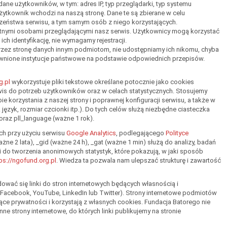
ane użytkowników, w tym: adres IP, typ przeglądarki, typ systemu
żytkownik wchodzi na naszą stronę. Dane te są zbierane w celu
eństwa serwisu, a tym samym osób z niego korzystających.
tnymi osobami przeglądającymi nasz serwis. Użytkownicy mogą korzystać
ch identyfikację, nie wymagamy rejestracji.
zez stronę danych innym podmiotom, nie udostępniamy ich nikomu, chyba
awnione instytucje państwowe na podstawie odpowiednich przepisów.
g.pl
wykorzystuje pliki tekstowe określane potocznie jako cookies
rwis do potrzeb użytkowników oraz w celach statystycznych. Stosujemy
ie korzystania z naszej strony i poprawnej konfiguracji serwisu, a także w
język, rozmiar czcionki itp.). Do tych celów służą niezbędne ciasteczka
oraz pll_language (ważne 1 rok).
ch przy użyciu serwisu
Google Analytics
, podlegającego
Polityce
ażne 2 lata), _gid (ważne 24 h), _gat (ważne 1 min) służą do analizy, badań
i do tworzenia anonimowych statystyk, które pokazują, w jaki sposób
ps://ngofund.org.pl
. Wiedza ta pozwala nam ulepszać strukturę i zawartość
wać się linki do stron internetowych będących własnością i
Facebook, YouTube, LinkedIn lub Twitter). Strony internetowe podmiotów
ce prywatności i korzystają z własnych cookies. Fundacja Batorego nie
ne strony internetowe, do których linki publikujemy na stronie