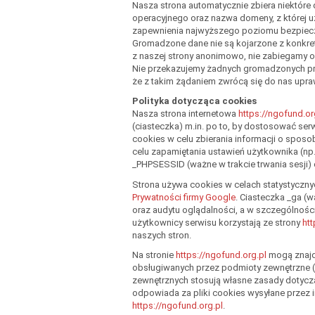
Nasza strona automatycznie zbiera niektóre d
operacyjnego oraz nazwa domeny, z której u
zapewnienia najwyższego poziomu bezpiecz
Gromadzone dane nie są kojarzone z konkre
z naszej strony anonimowo, nie zabiegamy o i
Nie przekazujemy żadnych gromadzonych pr
że z takim żądaniem zwrócą się do nas upr
Polityka dotycząca cookies
Nasza strona internetowa
https://ngofund.or
(ciasteczka) m.in. po to, by dostosować se
cookies w celu zbierania informacji o sposob
celu zapamiętania ustawień użytkownika (np. 
_PHPSESSID (ważne w trakcie trwania sesji) 
Strona używa cookies w celach statystyczny
Prywatności firmy Google
. Ciasteczka _ga (w
oraz audytu oglądalności, a w szczególnośc
użytkownicy serwisu korzystają ze strony
htt
naszych stron.
Na stronie
https://ngofund.org.pl
mogą znajdo
obsługiwanych przez podmioty zewnętrzne (
zewnętrznych stosują własne zasady dotyczą
odpowiada za pliki cookies wysyłane przez in
https://ngofund.org.pl
.