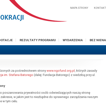
MAPA STRONY
KONTAK
DOTACJE
REZULTATY PROGRAMU
WYDARZENIA
BEZ NIENA
zonych za pośrednictwem strony
www.ngofund.org.pl
, których zasady
ja im. Stefana Batorego
(dalej: Fundacja Batorego) z siedzibą przy ul.
rony
do poszanowania prywatności osób odwiedzających naszą stronę
 zakresie, w jakim jest to niezbędne do sprawnego zarządzania naszym
e w tym celu.