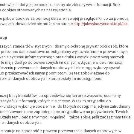
stawienia dotyczące cookies, tak by nie zbierały ww. informacji. Brak
a cookies stosowanych na naszej stronie.
nie plików cookies za pomocą ustawień swojej przeglądarki lub za pomocą
związań, dowiedzieć się można na stronie
http://jakwylaczyccookie.pl/jak-
acji
ższych standardów etycznych i dbamy o ochronę prywatności osób, które
e przez nas dane osobowe udostępniamy wyłącznie firmom prowadzącym
owania systemu informatycznego oraz druku i wysyłki pocztowej naszych
y te mają dostęp do powierzonych im danych wyłącznie w celu realizacji
ierzeniu przetwarzania danych osobowych i nie mogą wykorzystywać
lub przekazywać ich innym podmiotom. Są też zobowiązane do
elkich danych osobowych, które zostały im udostępnione.
szej bazy kontaktów lub sprzeciwisz się ich przetwarzaniu, usuniemy
zesyłać Ci informacji, których nie chcesz. W takim przypadku do
 Fundacja wykonuje codziennie i do których dostęp ma jedynie zatrudniony
 zanonimizowane dane zapobiegające przypadkowemu przywróceniu Twoich
zięki temu będziemy mogli wyjaśnić – także Tobie, jeśli zadasz nam takie
woich danych osobowych.
nie rzutuje na zgodność z prawem przetwarzania danych osobowych w