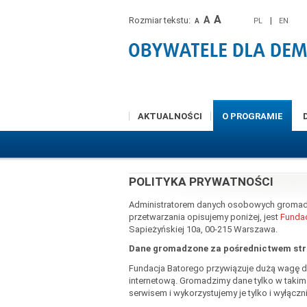
A
A
Rozmiar tekstu:
|
PL
EN
A
AKTUALNOŚCI
O PROGRAMIE
POLITYKA PRYWATNOŚCI
Administratorem danych osobowych gromad
przetwarzania opisujemy poniżej, jest
Fundac
Sapieżyńskiej 10a, 00-215 Warszawa.
Dane gromadzone za pośrednictwem st
Fundacja Batorego przywiązuje dużą wagę 
internetową. Gromadzimy dane tylko w takim
serwisem i wykorzystujemy je tylko i wyłączni