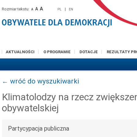
A
A
Rozmiar tekstu:
|
PL
EN
A
AKTUALNOŚCI
O PROGRAMIE
DOTACJE
REZULTATY P
← wróć do wyszukiwarki
Klimatolodzy na rzecz zwiększen
obywatelskiej
Partycypacja publiczna