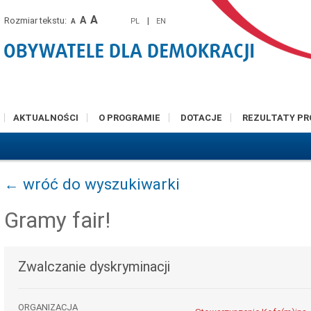
A
A
Rozmiar tekstu:
|
PL
EN
A
AKTUALNOŚCI
O PROGRAMIE
DOTACJE
REZULTATY P
← wróć do wyszukiwarki
Gramy fair!
Zwalczanie dyskryminacji
ORGANIZACJA