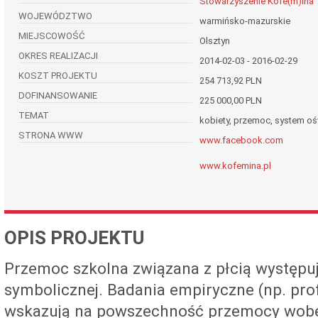
Stowarzyszenie Kofe(m)ina
WOJEWÓDZTWO
warmińsko-mazurskie
MIEJSCOWOŚĆ
Olsztyn
OKRES REALIZACJI
2014-02-03 - 2016-02-29
KOSZT PROJEKTU
254 713,92 PLN
DOFINANSOWANIE
225 000,00 PLN
TEMAT
kobiety, przemoc, system oś
STRONA WWW
www.facebook.com
www.kofemina.pl
OPIS PROJEKTU
Przemoc szkolna związana z płcią występuje
symbolicznej. Badania empiryczne (np. pro
wskazują na powszechność przemocy wobec