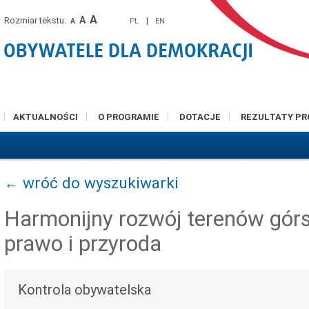
A
A
Rozmiar tekstu:
|
PL
EN
A
AKTUALNOŚCI
O PROGRAMIE
DOTACJE
REZULTATY P
← wróć do wyszukiwarki
Harmonijny rozwój terenów górsk
prawo i przyroda
Kontrola obywatelska