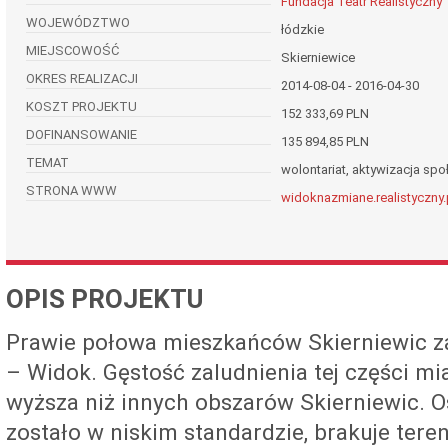
Fundacja Teatr Realistyczny
WOJEWÓDZTWO
łódzkie
MIEJSCOWOŚĆ
Skierniewice
OKRES REALIZACJI
2014-08-04 - 2016-04-30
KOSZT PROJEKTU
152 333,69 PLN
DOFINANSOWANIE
135 894,85 PLN
TEMAT
wolontariat, aktywizacja spo
STRONA WWW
widoknazmiane.realistyczny.
OPIS PROJEKTU
Prawie połowa mieszkańców Skierniewic za
– Widok. Gęstość zaludnienia tej części mi
wyższa niż innych obszarów Skierniewic. 
zostało w niskim standardzie, brakuje tere