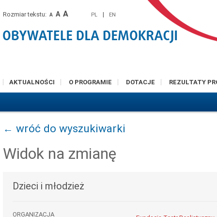
A
A
Rozmiar tekstu:
|
PL
EN
A
AKTUALNOŚCI
O PROGRAMIE
DOTACJE
REZULTATY P
← wróć do wyszukiwarki
Widok na zmianę
Dzieci i młodzież
ORGANIZACJA