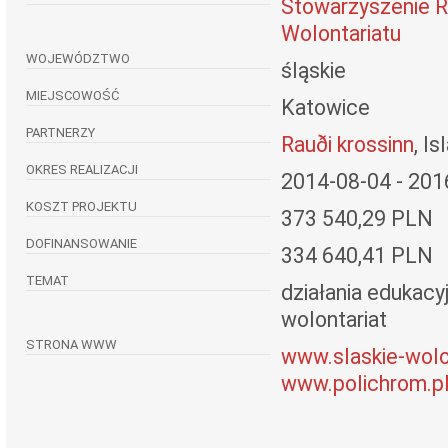
Stowarzyszenie R
Wolontariatu
WOJEWÓDZTWO
śląskie
MIEJSCOWOŚĆ
Katowice
PARTNERZY
Rauði krossinn
, Is
OKRES REALIZACJI
2014-08-04 - 201
KOSZT PROJEKTU
373 540,29 PLN
DOFINANSOWANIE
334 640,41 PLN
TEMAT
działania edukacy
wolontariat
STRONA WWW
www.slaskie-wolon
www.polichrom.p