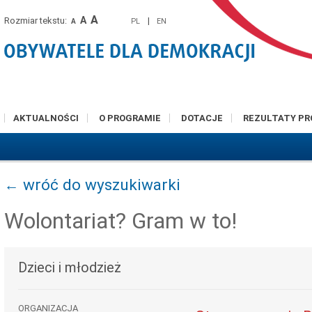
A
A
Rozmiar tekstu:
|
PL
EN
A
AKTUALNOŚCI
O PROGRAMIE
DOTACJE
REZULTATY P
← wróć do wyszukiwarki
Wolontariat? Gram w to!
Dzieci i młodzież
ORGANIZACJA