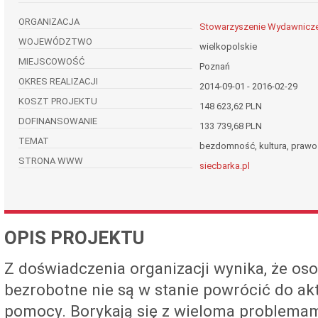
ORGANIZACJA
Stowarzyszenie Wydawnicze
WOJEWÓDZTWO
wielkopolskie
MIEJSCOWOŚĆ
Poznań
OKRES REALIZACJI
2014-09-01 - 2016-02-29
KOSZT PROJEKTU
148 623,62 PLN
DOFINANSOWANIE
133 739,68 PLN
TEMAT
bezdomność, kultura, prawo
STRONA WWW
siecbarka.pl
OPIS PROJEKTU
Z doświadczenia organizacji wynika, że os
bezrobotne nie są w stanie powrócić do ak
pomocy. Borykają się z wieloma problemami: