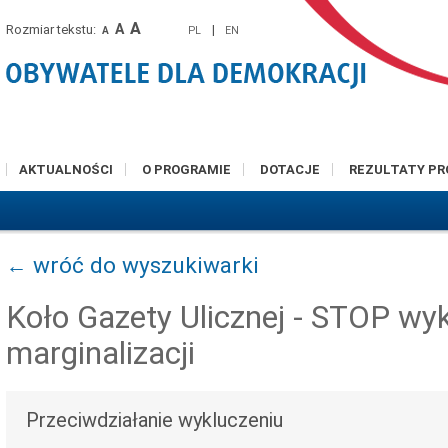
A
A
Rozmiar tekstu:
|
PL
EN
A
AKTUALNOŚCI
O PROGRAMIE
DOTACJE
REZULTATY P
← wróć do wyszukiwarki
Koło Gazety Ulicznej - STOP wyk
marginalizacji
Przeciwdziałanie wykluczeniu