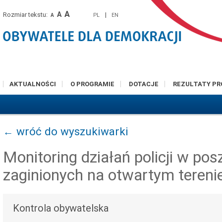
A
A
Rozmiar tekstu:
|
PL
EN
A
AKTUALNOŚCI
O PROGRAMIE
DOTACJE
REZULTATY P
← wróć do wyszukiwarki
Monitoring działań policji w po
zaginionych na otwartym tereni
Kontrola obywatelska