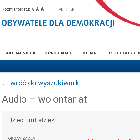
A
A
Rozmiar tekstu:
|
PL
EN
A
AKTUALNOŚCI
O PROGRAMIE
DOTACJE
REZULTATY P
← wróć do wyszukiwarki
Audio – wolontariat
Dzieci i młodzież
ORGANIZACJA