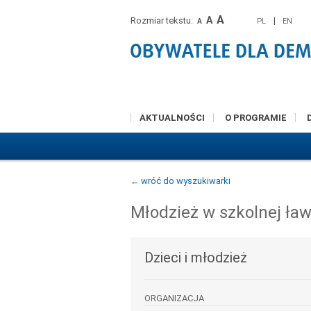
A
A
Rozmiar tekstu:
|
PL
EN
A
AKTUALNOŚCI
O PROGRAMIE
← wróć do wyszukiwarki
Młodzież w szkolnej ła
Dzieci i młodzież
ORGANIZACJA