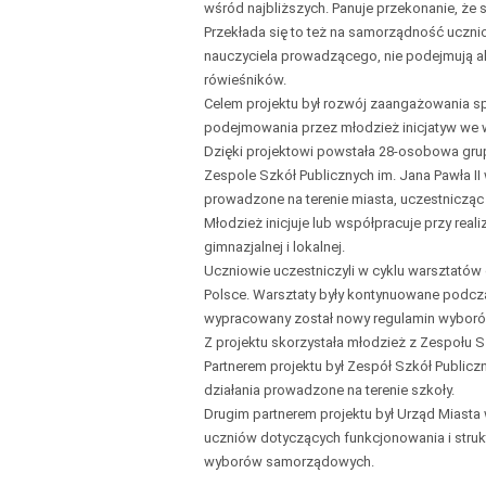
wśród najbliższych. Panuje przekonanie, że 
Przekłada się to też na samorządność uczn
nauczyciela prowadzącego, nie podejmują akt
rówieśników.
Celem projektu był rozwój zaangażowania sp
podejmowania przez młodzież inicjatyw we w
Dzięki projektowi powstała 28-osobowa gr
Zespole Szkół Publicznych im. Jana Pawła II
prowadzone na terenie miasta, uczestniczą
Młodzież inicjuje lub współpracuje przy real
gimnazjalnej i lokalnej.
Uczniowie uczestniczyli w cyklu warsztatów 
Polsce. Warsztaty były kontynuowane podczas
wypracowany został nowy regulamin wyboró
Z projektu skorzystała młodzież z Zespołu 
Partnerem projektu był Zespół Szkół Publicz
działania prowadzone na terenie szkoły.
Drugim partnerem projektu był Urząd Miasta
uczniów dotyczących funkcjonowania i strukt
wyborów samorządowych.