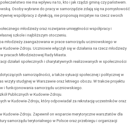
społeczeństwo nie ma wpływu na to, kto i jak rządzi gminą czy państwem.
iowską. Osoby wybrane do pracy w samorządzie zdają się na pomysłowość
ywnej współpracy z dyrekcją, nie proponują inicjatyw na rzecz swoich
ołecznego młodzieży oraz rozwijanie umiejętności współpracy i
łasnej szkole i najbliższym otoczeniu.
upa młodzieży zaangażowana w prace samorządu uczniowskiego w
 w Kudowie-Zdroju. Uczniowie włączyli się w działania na rzecz młodzieży
c w pracach Młodzieżowej Rady Miasta.
izacji działań społecznych i charytatywnych realizowanych w społeczności
dotyczących samorządności, a także sytuacji społecznej i politycznej w
 wizyty studyjnej w Warszawie oraz letniego obozu. W trakcie projektu
w i funkcjonowania samorządu uczniowskiego.
Szkół Publicznych w Kudowie-Zdroju.
nych w Kudowie-Zdroju, który odpowiadał za rekrutację uczestników oraz
 w Kudowie-Zdroju. Zapewnił on wsparcie merytoryczne warsztatów dla
ury samorządu terytorialnego w Polsce oraz przebiegu i organizacji