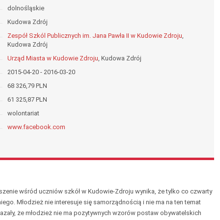
dolnośląskie
Kudowa Zdrój
Zespół Szkól Publicznych im. Jana Pawła II w Kudowie Zdroju
,
Kudowa Zdrój
Urząd Miasta w Kudowie Zdroju
, Kudowa Zdrój
2015-04-20 - 2016-03-20
68 326,79 PLN
61 325,87 PLN
wolontariat
www.facebook.com
enie wśród uczniów szkół w Kudowie-Zdroju wynika, że tylko co czwarty
ego. Młodzież nie interesuje się samorządnością i nie ma na ten temat
kazały, że młodzież nie ma pozytywnych wzorów postaw obywatelskich