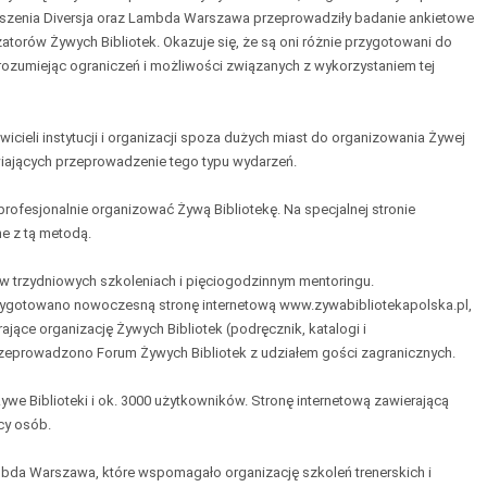
szenia Diversja oraz Lambda Warszawa przeprowadziły badanie ankietowe
torów Żywych Bibliotek. Okazuje się, że są oni różnie przygotowani do
rozumiejąc ograniczeń i możliwości związanych z wykorzystaniem tej
icieli instytucji i organizacji spoza dużych miast do organizowania Żywej
wiających przeprowadzenie tego typu wydarzeń.
 profesjonalnie organizować Żywą Bibliotekę. Na specjalnej stronie
e z tą metodą.
ł w trzydniowych szkoleniach i pięciogodzinnym mentoringu.
zygotowano nowoczesną stronę internetową www.zywabibliotekapolska.pl,
rające organizację Żywych Bibliotek (podręcznik, katalogi i
zeprowadzono Forum Żywych Bibliotek z udziałem gości zagranicznych.
Żywe Biblioteki i ok. 3000 użytkowników. Stronę internetową zawierającą
cy osób.
mbda Warszawa, które wspomagało organizację szkoleń trenerskich i