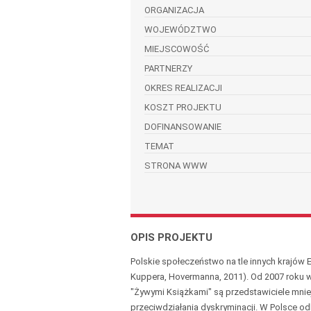
ORGANIZACJA
WOJEWÓDZTWO
MIEJSCOWOŚĆ
PARTNERZY
OKRES REALIZACJI
KOSZT PROJEKTU
DOFINANSOWANIE
TEMAT
STRONA WWW
OPIS PROJEKTU
Polskie społeczeństwo na tle innych krajów
Kuppera, Hovermanna, 2011). Od 2007 roku w 
"Żywymi Książkami" są przedstawiciele mnie
przeciwdziałania dyskryminacji. W Polsce o