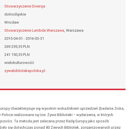
Stowarzyszenie Diversja
dolnośląskie
Wrocław
Stowarzyszenie Lambda Warszawa
, Warszawa
2015-04-01 - 2016-03-31
269 259,35 PLN
241 150,35 PLN
wielokulturowość
zywabibliotekapolska.pl
 Europy charakteryzuje się wysokim wskaźnikiem uprzedzeń (badania Zicka,
Polsce realizowane są tzw. Żywe Biblioteki − wydarzenia, w których
jszości. Ta metoda jest zalecana przez Radę Europy jako sposób
dbyło się dotychczas ponad 80 Żywych Bibliotek, zorganizowanych przez