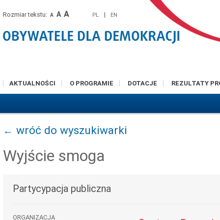
A
A
Rozmiar tekstu:
|
PL
EN
A
AKTUALNOŚCI
O PROGRAMIE
DOTACJE
REZULTATY P
← wróć do wyszukiwarki
Wyjście smoga
Partycypacja publiczna
ORGANIZACJA