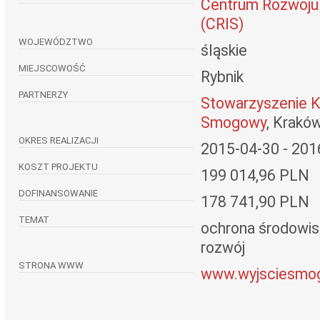
Centrum Rozwoju 
(CRIS)
WOJEWÓDZTWO
śląskie
MIEJSCOWOŚĆ
Rybnik
PARTNERZY
Stowarzyszenie K
Smogowy
, Krakó
OKRES REALIZACJI
2015-04-30 - 201
KOSZT PROJEKTU
199 014,96 PLN
DOFINANSOWANIE
178 741,90 PLN
TEMAT
ochrona środowi
rozwój
STRONA WWW
www.wyjsciesmog