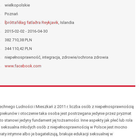
wielkopolskie
Poznań
Íþróttafélag fatlaðra Reykjavik
, Islandia
2015-02-02 - 2016-04-30
382 710,38 PLN
344 110,42 PLN
niepełnosprawność, integracja, zdrowie/ochrona zdrowia
www.facebook.com
nego Ludności i Mieszkań z 2011 r. liczba osób z niepełnosprawnością
piekunów i otoczenie taka osoba jest postrzegana jedynie przez pryzmat
o stanowi jedyny fundament jej tożsamości. Inne aspekty jak płeć lub rola
a seksualna młodych osób z niepełnosprawnością w Polsce jest mocno
ty intymne albo je bagatelizują, brakuje edukacji seksualnej w