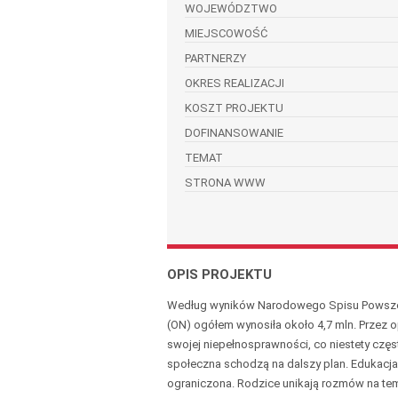
WOJEWÓDZTWO
MIEJSCOWOŚĆ
PARTNERZY
OKRES REALIZACJI
KOSZT PROJEKTU
DOFINANSOWANIE
TEMAT
STRONA WWW
OPIS PROJEKTU
Według wyników Narodowego Spisu Powszech
(ON) ogółem wynosiła około 4,7 mln. Przez o
swojej niepełnosprawności, co niestety częst
społeczna schodzą na dalszy plan. Edukacj
ograniczona. Rodzice unikają rozmów na tema