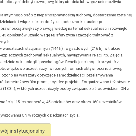
 olbrzymi deficyt rozwojowy, który utrudnia lub wręcz uniemożliwia
cia intymnego osób z niepełnosprawnością ruchową, dostarczenie rzetelnej
ielnianie i włączenie ich do życia społeczno-kulturalnego.
nosprawnością zwiększyło swoją wiedzę na temat seksualności i rozwinęło
45 opiekunów uznało wagę tej sfery życia i zaczęło traktować z
znych.
 warsztatach stacjonarnych (144 h) i wyjazdowych (216 h), w trakcie
 bezpiecznych zachowań seksualnych, nawiązywania relacji itp. Zajęcia
iedzinie seksuologii i psychologów. Beneficjenci mogli korzystać z
ż obowiązkowo uczestniczyli w różnych formach aktywności ruchowej,
 położono na warsztaty dotyczące samodzielności, przełamywania
i krótkometrażowy film promujący idee projektu. Zorganizowano też otwarte
 (180 h), w których uczestniczyły osoby związane ze środowiskiem ON z
wnością i 15 ich partnerów, 45 opiekunów oraz około 160 uczestników
tywizowaniu ON w różnych dziedzinach życia.
wój instytucjonalny