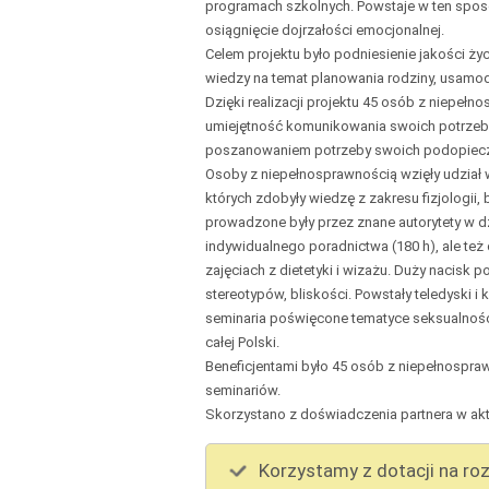
programach szkolnych. Powstaje w ten sposób
osiągnięcie dojrzałości emocjonalnej.
Celem projektu było podniesienie jakości ży
wiedzy na temat planowania rodziny, usamodz
Dzięki realizacji projektu 45 osób z niepeł
umiejętność komunikowania swoich potrzeb. 
poszanowaniem potrzeby swoich podopiec
Osoby z niepełnosprawnością wzięły udział w
których zdobyły wiedzę z zakresu fizjologii,
prowadzone były przez znane autorytety w dz
indywidualnego poradnictwa (180 h), ale te
zajęciach z dietetyki i wizażu. Duży nacisk
stereotypów, bliskości. Powstały teledyski 
seminaria poświęcone tematyce seksualności
całej Polski.
Beneficjentami było 45 osób z niepełnospra
seminariów.
Skorzystano z doświadczenia partnera w ak
Korzystamy z dotacji na roz