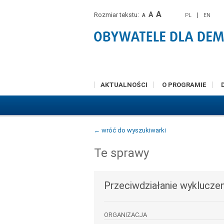
A
A
Rozmiar tekstu:
|
PL
EN
A
AKTUALNOŚCI
O PROGRAMIE
← wróć do wyszukiwarki
Te sprawy
Przeciwdziałanie wykluczen
ORGANIZACJA