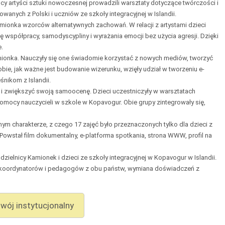
y artyści sztuki nowoczesnej prowadzili warsztaty dotyczące twórczości i
anych z Polski i uczniów ze szkoły integracyjnej w Islandii.
mionka wzorców alternatywnych zachowań. W relacji z artystami dzieci
ię współpracy, samodyscypliny i wyrażania emocji bez użycia agresji. Dzięki
e.
mionka. Nauczyły się one świadomie korzystać z nowych mediów, tworzyć
sobie, jak ważne jest budowanie wizerunku, wzięły udział w tworzeniu e-
śnikom z Islandii.
i i zwiększyć swoją samoocenę. Dzieci uczestniczyły w warsztatach
omocy nauczycieli w szkole w Kopavogur. Obie grupy zintegrowały się,
nym charakterze, z czego 17 zajęć było przeznaczonych tylko dla dzieci z
Powstał film dokumentalny, e-platforma spotkania, strona WWW, profil na
dzielnicy Kamionek i dzieci ze szkoły integracyjnej w Kopavogur w Islandii.
a koordynatorów i pedagogów z obu państw, wymiana doświadczeń z
wój instytucjonalny