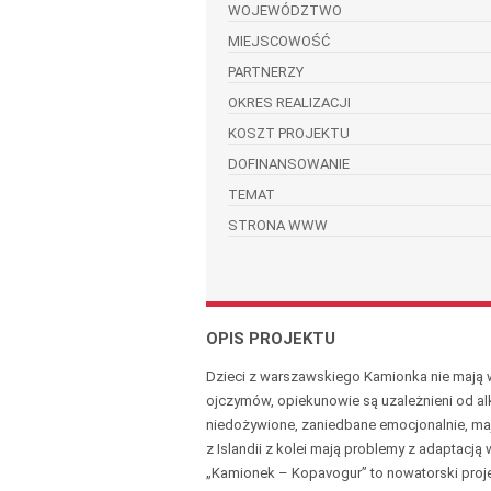
WOJEWÓDZTWO
MIEJSCOWOŚĆ
PARTNERZY
OKRES REALIZACJI
KOSZT PROJEKTU
DOFINANSOWANIE
TEMAT
STRONA WWW
OPIS PROJEKTU
Dzieci z warszawskiego Kamionka nie mają w
ojczymów, opiekunowie są uzależnieni od alko
niedożywione, zaniedbane emocjonalnie, maj
z Islandii z kolei mają problemy z adaptacj
„Kamionek – Kopavogur” to nowatorski proje