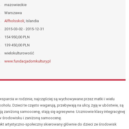
mazowieckie
Warszawa
Alfholsskoli
, Islandia
2015-03-02 - 2015-12-31
154 950,00 PLN
139 450,00 PLN
wielokulturowość
www.fundacjadomkultury.pl
sparcia w rodzinie, najczęściej są wychowywane przez matki i wielu
holu. Dzieci te często wagarują, przebywają na ulicy, żyją w ubóstwie, są
ą zaniżoną samoocenę, stają się agresywne. Uczniowie klasy integracyjnej
ą w środowisku i zaniżoną samoocenę.
kt artystyczno-społeczny skierowany głównie do dzieci ze środowisk