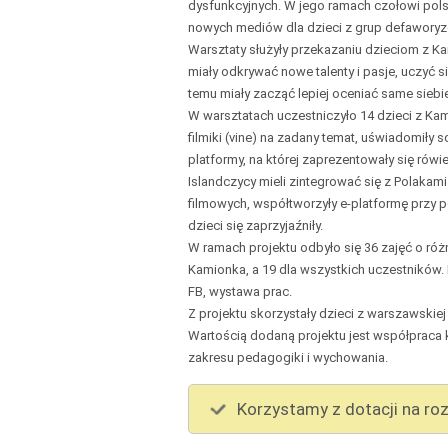
dysfunkcyjnych. W jego ramach czołowi polsc
nowych mediów dla dzieci z grup defaworyzow
Warsztaty służyły przekazaniu dzieciom z Ka
miały odkrywać nowe talenty i pasje, uczyć s
temu miały zacząć lepiej oceniać same siebi
W warsztatach uczestniczyło 14 dzieci z Ka
filmiki (vine) na zadany temat, uświadomiły 
platformy, na której zaprezentowały się rówie
Islandczycy mieli zintegrować się z Polakam
filmowych, współtworzyły e-platformę przy p
dzieci się zaprzyjaźniły.
W ramach projektu odbyło się 36 zajęć o róż
Kamionka, a 19 dla wszystkich uczestników. 
FB, wystawa prac.
Z projektu skorzystały dzieci z warszawskiej 
Wartością dodaną projektu jest współprac
zakresu pedagogiki i wychowania.
Korzystamy z dotacji na roz