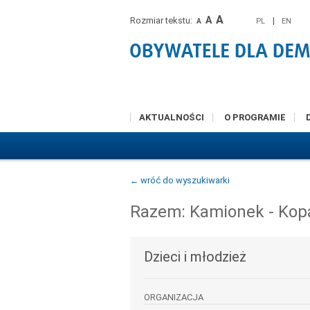
A
A
Rozmiar tekstu:
|
PL
EN
A
AKTUALNOŚCI
O PROGRAMIE
← wróć do wyszukiwarki
Razem: Kamionek - Kop
Dzieci i młodzież
ORGANIZACJA