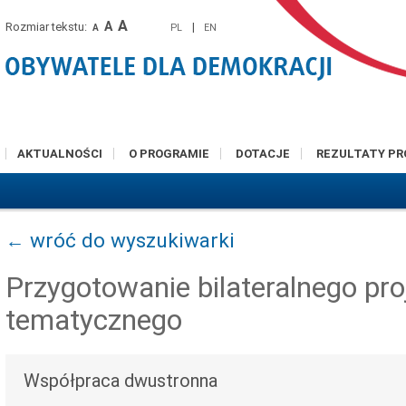
A
A
Rozmiar tekstu:
|
PL
EN
A
AKTUALNOŚCI
O PROGRAMIE
DOTACJE
REZULTATY P
← wróć do wyszukiwarki
Przygotowanie bilateralnego pro
tematycznego
Współpraca dwustronna