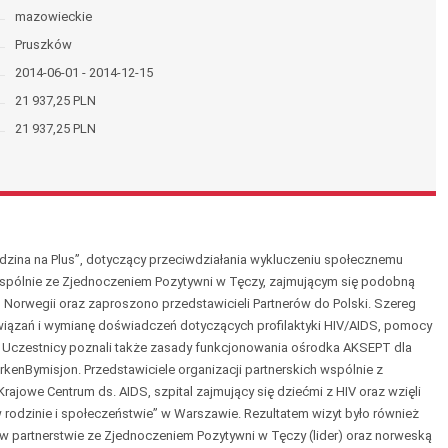
mazowieckie
Pruszków
2014-06-01 - 2014-12-15
21 937,25 PLN
21 937,25 PLN
odzina na Plus”, dotyczący przeciwdziałania wykluczeniu społecznemu
 Wspólnie ze Zjednoczeniem Pozytywni w Tęczy, zajmującym się podobną
 Norwegii oraz zaproszono przedstawicieli Partnerów do Polski. Szereg
wiązań i wymianę doświadczeń dotyczących profilaktyki HIV/AIDS, pomocy
S. Uczestnicy poznali także zasady funkcjonowania ośrodka AKSEPT dla
kenBymisjon. Przedstawiciele organizacji partnerskich wspólnie z
Krajowe Centrum ds. AIDS, szpital zajmujący się dziećmi z HIV oraz wzięli
w rodzinie i społeczeństwie” w Warszawie. Rezultatem wizyt było również
 partnerstwie ze Zjednoczeniem Pozytywni w Tęczy (lider) oraz norweską