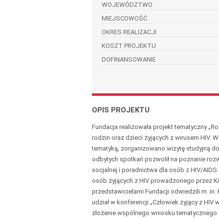
WOJEWÓDZTWO
MIEJSCOWOŚĆ
OKRES REALIZACJI
KOSZT PROJEKTU
DOFINANSOWANIE
OPIS PROJEKTU
Fundacja realizowała projekt tematyczny „R
rodzin oraz dzieci żyjących z wirusem HIV.
tematyką, zorganizowano wizytę studyjną do
odbytych spotkań pozwolił na poznanie roz
socjalnej i poradnictwa dla osób z HIV/AID
osób żyjących z HIV prowadzonego przez Kir
przedstawicielami Fundacji odwiedzili m. in. 
udział w konferencji „Człowiek żyjący z HIV 
złożenie wspólnego wniosku tematycznego w