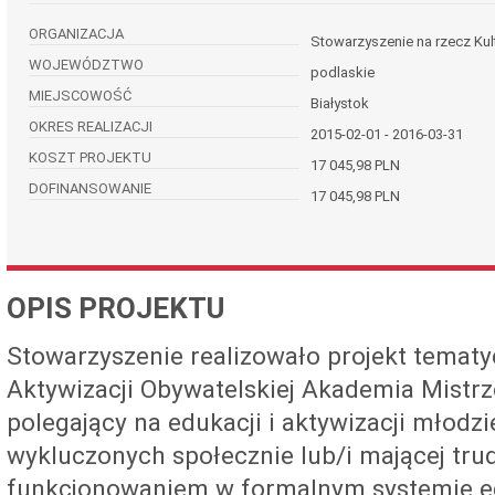
ORGANIZACJA
Stowarzyszenie na rzecz Kult
WOJEWÓDZTWO
podlaskie
MIEJSCOWOŚĆ
Białystok
OKRES REALIZACJI
2015-02-01 - 2016-03-31
KOSZT PROJEKTU
17 045,98 PLN
DOFINANSOWANIE
17 045,98 PLN
OPIS PROJEKTU
Stowarzyszenie realizowało projekt temat
Aktywizacji Obywatelskiej Akademia Mistr
polegający na edukacji i aktywizacji młodz
wykluczonych społecznie lub/i mającej tru
funkcjonowaniem w formalnym systemie ed