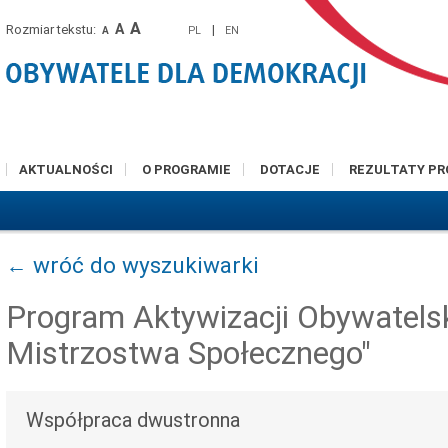
A
A
Rozmiar tekstu:
|
PL
EN
A
AKTUALNOŚCI
O PROGRAMIE
DOTACJE
REZULTATY P
← wróć do wyszukiwarki
Program Aktywizacji Obywatels
Mistrzostwa Społecznego"
Współpraca dwustronna