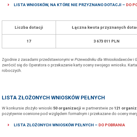
LISTA WNIOSKÓW, NA KTÓRE NIE PRZYZNANO DOTACJI –
DO P
Liczba dotacji
Łączna kwota przyznanych dotac
17
3 673 011 PLN
Zgodnie z zasadami przedstawionymi w
Przewodniku dla Wnioskodawców i 
zwrócić się do Operatora o przekazanie karty oceny swojego wniosku. Karta
roboczych.
LISTA ZŁOŻONYCH WNIOSKÓW PEŁNYCH
W konkursie złożyło wnioski
50 organizacji
w partnerstwie ze
121 organi
pozytywnie ocenione pod względem formalnym i przekazane do oceny mery
LISTA ZŁOŻONYCH WNIOSKÓW PEŁNYCH –
DO POBRANIA