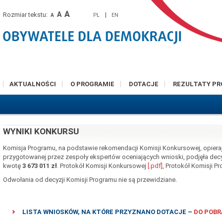
A
A
Rozmiar tekstu:
|
PL
EN
A
AKTUALNOŚCI
O PROGRAMIE
DOTACJE
REZULTATY P
WYNIKI KONKURSU
Komisja Programu, na podstawie rekomendacji Komisji Konkursowej, opierają
przygotowanej przez zespoły ekspertów oceniających wnioski, podjęła dec
kwotę
3 673 011 zł
. Protokół Komisji Konkursowej
[.pdf]
, Protokół Komisji 
Odwołania od decyzji Komisji Programu nie są przewidziane.
LISTA WNIOSKÓW, NA KTÓRE PRZYZNANO DOTACJE –
DO POBR