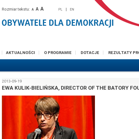
A
A
Rozmiar tekstu:
|
PL
EN
A
AKTUALNOŚCI
O PROGRAMIE
DOTACJE
REZULTATY P
2013-09-19
EWA KULIK-BIELIŃSKA, DIRECTOR OF THE BATORY F