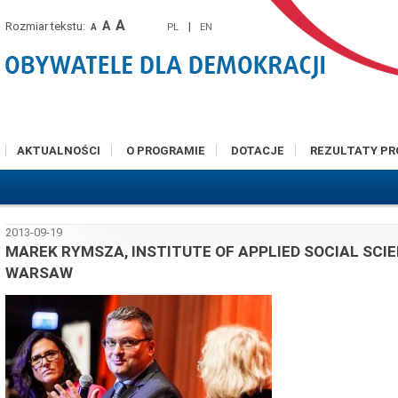
A
A
Rozmiar tekstu:
|
PL
EN
A
AKTUALNOŚCI
O PROGRAMIE
DOTACJE
REZULTATY P
2013-09-19
MAREK RYMSZA, INSTITUTE OF APPLIED SOCIAL SCIE
WARSAW