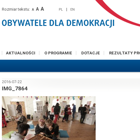
A
A
Rozmiar tekstu:
|
PL
EN
A
AKTUALNOŚCI
O PROGRAMIE
DOTACJE
REZULTATY P
2016-07-22
IMG_7864