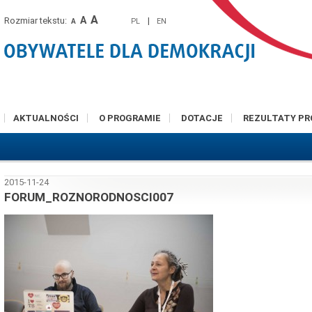
A
A
Rozmiar tekstu:
|
PL
EN
A
AKTUALNOŚCI
O PROGRAMIE
DOTACJE
REZULTATY P
2015-11-24
FORUM_ROZNORODNOSCI007