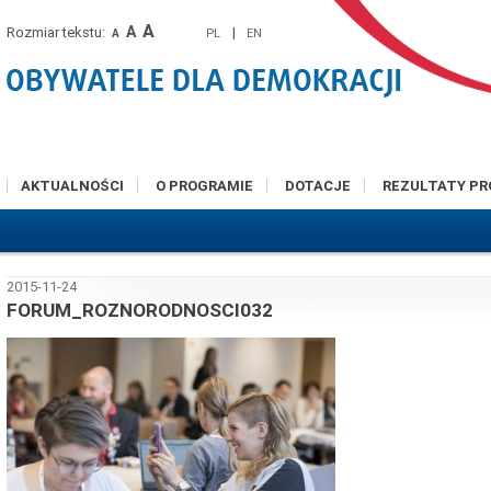
A
A
Rozmiar tekstu:
|
PL
EN
A
AKTUALNOŚCI
O PROGRAMIE
DOTACJE
REZULTATY P
2015-11-24
FORUM_ROZNORODNOSCI032