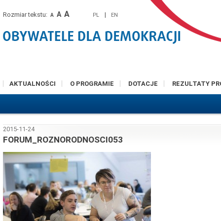
A
A
Rozmiar tekstu:
|
PL
EN
A
AKTUALNOŚCI
O PROGRAMIE
DOTACJE
REZULTATY P
2015-11-24
FORUM_ROZNORODNOSCI053