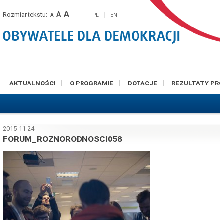
A
A
Rozmiar tekstu:
|
PL
EN
A
AKTUALNOŚCI
O PROGRAMIE
DOTACJE
REZULTATY P
2015-11-24
FORUM_ROZNORODNOSCI058