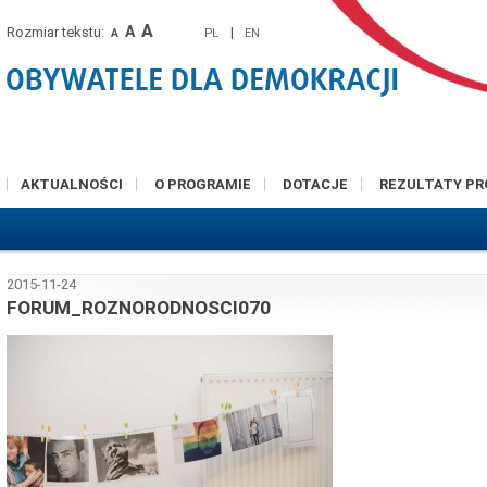
A
A
Rozmiar tekstu:
|
PL
EN
A
AKTUALNOŚCI
O PROGRAMIE
DOTACJE
REZULTATY P
2015-11-24
FORUM_ROZNORODNOSCI070