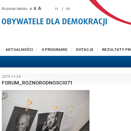
A
A
Rozmiar tekstu:
|
PL
EN
A
AKTUALNOŚCI
O PROGRAMIE
DOTACJE
REZULTATY P
2015-11-24
FORUM_ROZNORODNOSCI071