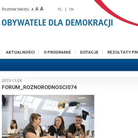
A
A
Rozmiar tekstu:
|
PL
EN
A
AKTUALNOŚCI
O PROGRAMIE
DOTACJE
REZULTATY P
2015-11-24
FORUM_ROZNORODNOSCI074