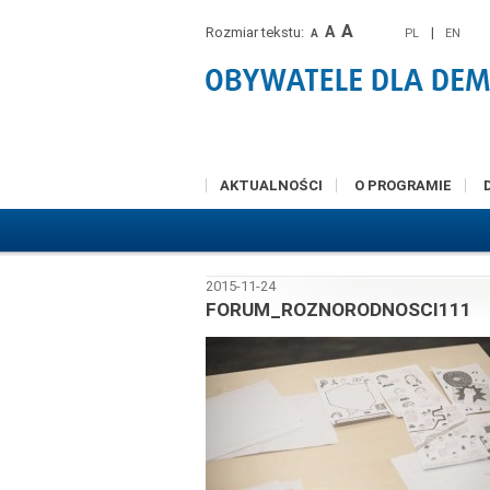
A
A
Rozmiar tekstu:
|
PL
EN
A
AKTUALNOŚCI
O PROGRAMIE
2015-11-24
FORUM_ROZNORODNOSCI111