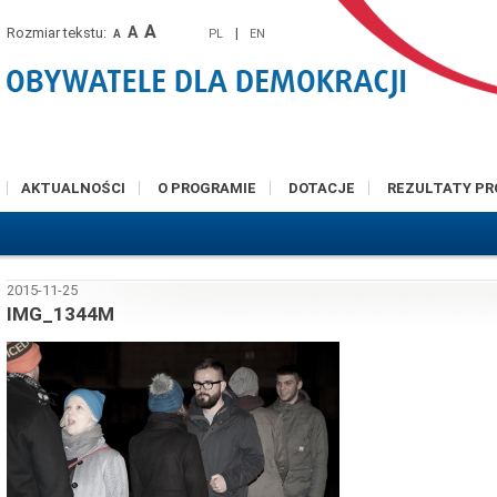
A
A
Rozmiar tekstu:
|
PL
EN
A
AKTUALNOŚCI
O PROGRAMIE
DOTACJE
REZULTATY P
2015-11-25
IMG_1344M