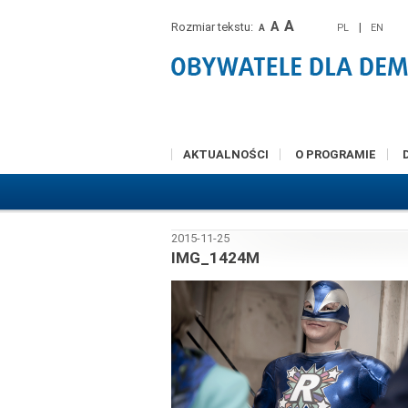
A
A
Rozmiar tekstu:
|
PL
EN
A
AKTUALNOŚCI
O PROGRAMIE
2015-11-25
IMG_1424M