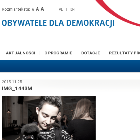
A
A
Rozmiar tekstu:
|
PL
EN
A
AKTUALNOŚCI
O PROGRAMIE
DOTACJE
REZULTATY P
2015-11-25
IMG_1443M