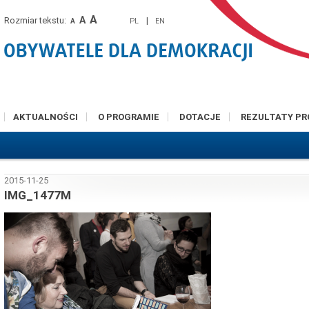
A
A
Rozmiar tekstu:
|
PL
EN
A
AKTUALNOŚCI
O PROGRAMIE
DOTACJE
REZULTATY P
2015-11-25
IMG_1477M