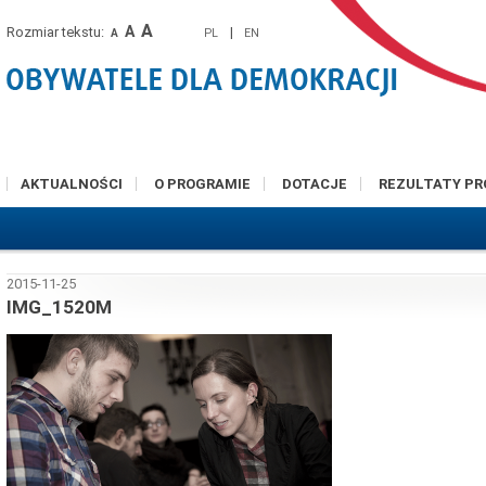
A
A
Rozmiar tekstu:
|
PL
EN
A
AKTUALNOŚCI
O PROGRAMIE
DOTACJE
REZULTATY P
2015-11-25
IMG_1520M