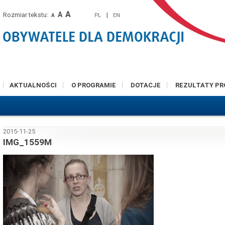
A
A
Rozmiar tekstu:
|
PL
EN
A
AKTUALNOŚCI
O PROGRAMIE
DOTACJE
REZULTATY P
2015-11-25
IMG_1559M