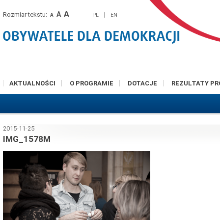
A
A
Rozmiar tekstu:
|
PL
EN
A
AKTUALNOŚCI
O PROGRAMIE
DOTACJE
REZULTATY P
2015-11-25
IMG_1578M