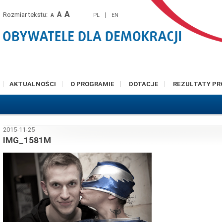
A
A
Rozmiar tekstu:
|
PL
EN
A
AKTUALNOŚCI
O PROGRAMIE
DOTACJE
REZULTATY P
2015-11-25
IMG_1581M