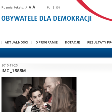
A
A
Rozmiar tekstu:
|
PL
EN
A
AKTUALNOŚCI
O PROGRAMIE
DOTACJE
REZULTATY P
2015-11-25
IMG_1585M