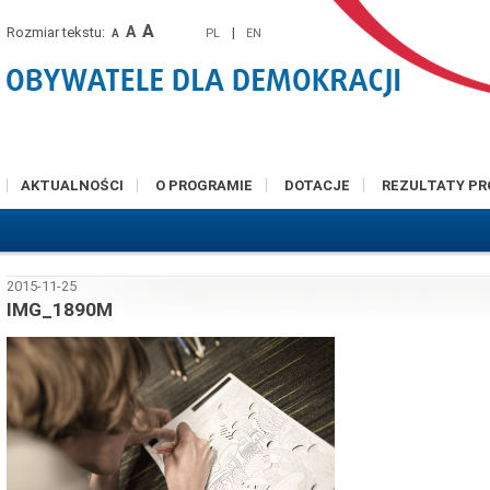
A
A
Rozmiar tekstu:
|
PL
EN
A
AKTUALNOŚCI
O PROGRAMIE
DOTACJE
REZULTATY P
2015-11-25
IMG_1890M