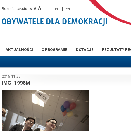
A
A
Rozmiar tekstu:
|
PL
EN
A
AKTUALNOŚCI
O PROGRAMIE
DOTACJE
REZULTATY P
2015-11-25
IMG_1998M