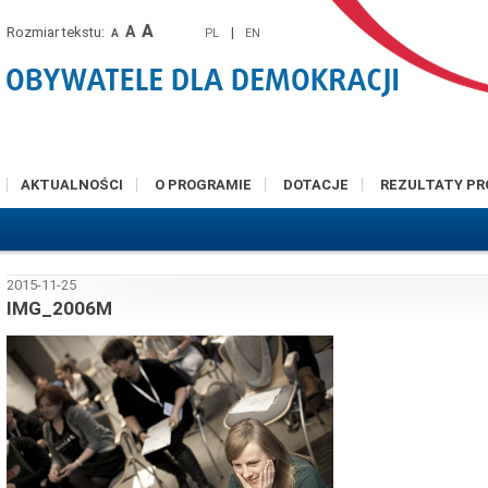
A
A
Rozmiar tekstu:
|
PL
EN
A
AKTUALNOŚCI
O PROGRAMIE
DOTACJE
REZULTATY P
2015-11-25
IMG_2006M