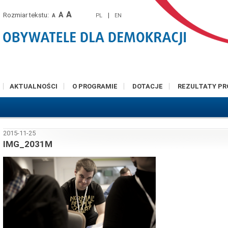
A
A
Rozmiar tekstu:
|
PL
EN
A
AKTUALNOŚCI
O PROGRAMIE
DOTACJE
REZULTATY P
2015-11-25
IMG_2031M