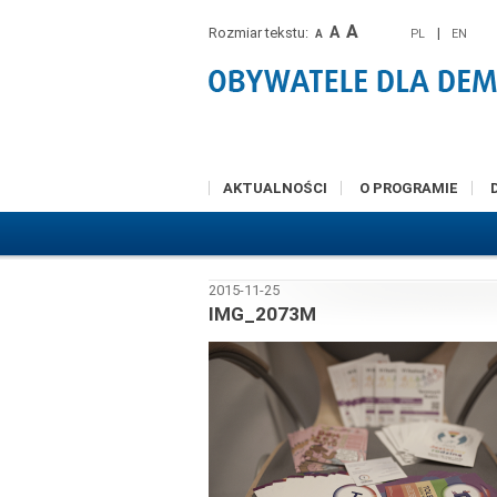
A
A
Rozmiar tekstu:
|
PL
EN
A
AKTUALNOŚCI
O PROGRAMIE
2015-11-25
IMG_2073M